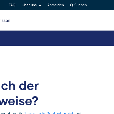
FAQ
Über uns
Anmelden
Suchen
issen
ach der
rweise?
nangaben für
Zitate im Fußnotenbereich
auf