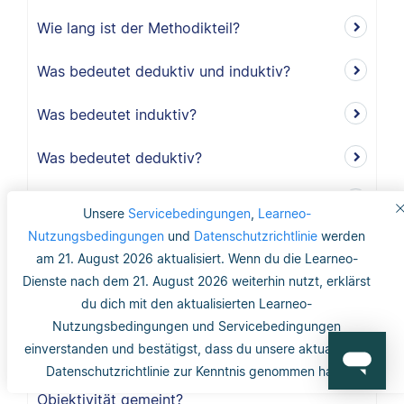
Wie lang ist der Methodikteil?
Was bedeutet deduktiv und induktiv?
Was bedeutet induktiv?
Was bedeutet deduktiv?
Was ist Validität?
Unsere
Servicebedingungen
,
Learneo-
Nutzungsbedingungen
und
Datenschutzrichtlinie
werden
Was ist interne Validität?
am 21. August 2026 aktualisiert. Wenn du die Learneo-
Dienste nach dem 21. August 2026 weiterhin nutzt, erklärst
Was versteht man unter Validität?
du dich mit den aktualisierten Learneo-
Nutzungsbedingungen und Servicebedingungen
Was ist die Reliabilität?
einverstanden und bestätigst, dass du unsere aktualisierte
Datenschutzrichtlinie zur Kenntnis genommen hast.
Was ist mit dem Gütekriterium der
Objektivität gemeint?