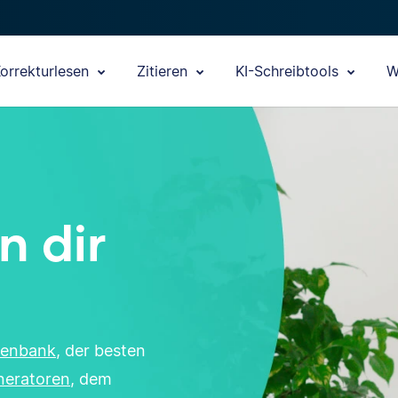
orrekturlesen
Zitieren
KI-Schreibtools
W
n dir
tenbank
, der besten
eneratoren
, dem