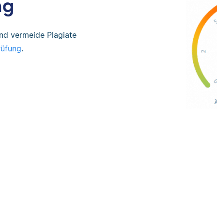
ng
und vermeide Plagiate
rüfung
.