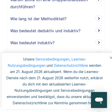
durchführen?
Wie lang ist der Methodikteil?
Was bedeutet deduktiv und induktiv?
Was bedeutet induktiv?
Was bedeutet deduktiv?
Unsere
Servicebedingungen
,
Learneo-
Nutzungsbedingungen
und
Datenschutzrichtlinie
werden
Was ist Validität?
am 21. August 2026 aktualisiert. Wenn du die Learneo-
Dienste nach dem 21. August 2026 weiterhin nutzt, erklärst
Was ist interne Validität?
du dich mit den aktualisierten Learneo-
Was versteht man unter Validität?
Nutzungsbedingungen und Servicebedingungen
einverstanden und bestätigst, dass du unsere aktualisierte
Was ist die Reliabilität?
Datenschutzrichtlinie zur Kenntnis genommen hast.