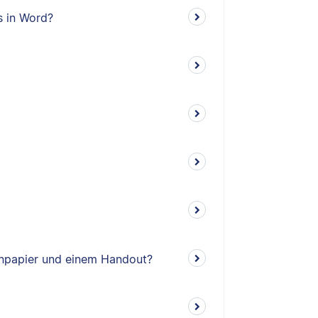
s in Word?
enpapier und einem Handout?