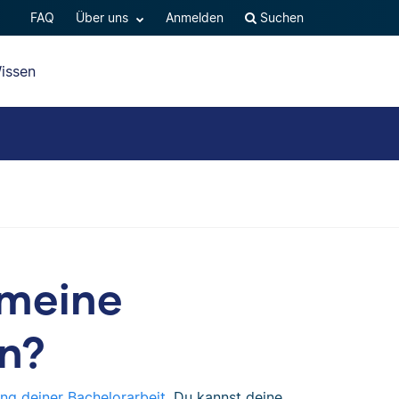
FAQ
Über uns
Anmelden
Suchen
issen
 meine
an?
g deiner Bachelorarbeit
. Du kannst deine