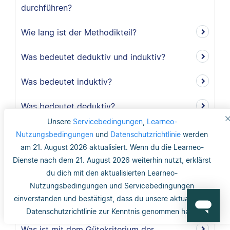
durchführen?
Wie lang ist der Methodikteil?
Was bedeutet deduktiv und induktiv?
Was bedeutet induktiv?
Was bedeutet deduktiv?
Unsere
Servicebedingungen
,
Learneo-
Was ist Validität?
Nutzungsbedingungen
und
Datenschutzrichtlinie
werden
am 21. August 2026 aktualisiert. Wenn du die Learneo-
Was ist interne Validität?
Dienste nach dem 21. August 2026 weiterhin nutzt, erklärst
du dich mit den aktualisierten Learneo-
Was versteht man unter Validität?
Nutzungsbedingungen und Servicebedingungen
einverstanden und bestätigst, dass du unsere aktualisierte
Was ist die Reliabilität?
Datenschutzrichtlinie zur Kenntnis genommen hast.
Was ist mit dem Gütekriterium der