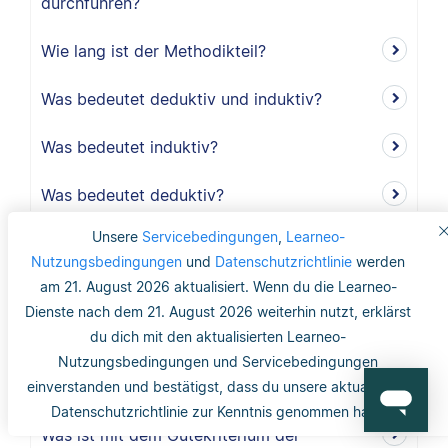
durchführen?
Wie lang ist der Methodikteil?
Was bedeutet deduktiv und induktiv?
Was bedeutet induktiv?
Was bedeutet deduktiv?
Unsere
Servicebedingungen
,
Learneo-
Was ist Validität?
Nutzungsbedingungen
und
Datenschutzrichtlinie
werden
am 21. August 2026 aktualisiert. Wenn du die Learneo-
Was ist interne Validität?
Dienste nach dem 21. August 2026 weiterhin nutzt, erklärst
du dich mit den aktualisierten Learneo-
Was versteht man unter Validität?
Nutzungsbedingungen und Servicebedingungen
Was ist die Reliabilität?
einverstanden und bestätigst, dass du unsere aktualisierte
Datenschutzrichtlinie zur Kenntnis genommen hast.
Was ist mit dem Gütekriterium der