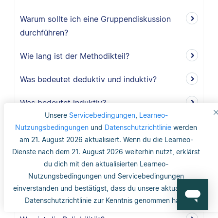
Warum sollte ich eine Gruppendiskussion
durchführen?
Wie lang ist der Methodikteil?
Was bedeutet deduktiv und induktiv?
Was bedeutet induktiv?
Unsere
Servicebedingungen
,
Learneo-
Was bedeutet deduktiv?
Nutzungsbedingungen
und
Datenschutzrichtlinie
werden
am 21. August 2026 aktualisiert. Wenn du die Learneo-
Was ist Validität?
Dienste nach dem 21. August 2026 weiterhin nutzt, erklärst
du dich mit den aktualisierten Learneo-
Was ist interne Validität?
Nutzungsbedingungen und Servicebedingungen
einverstanden und bestätigst, dass du unsere aktualisierte
Was versteht man unter Validität?
Datenschutzrichtlinie zur Kenntnis genommen hast.