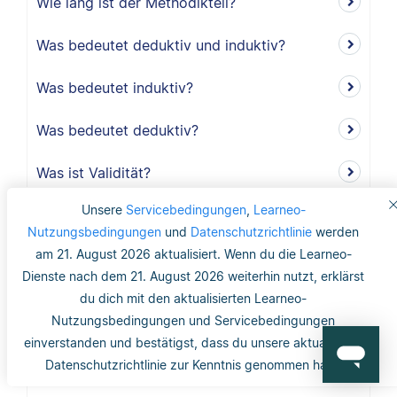
Wie lang ist der Methodikteil?
Was bedeutet deduktiv und induktiv?
Was bedeutet induktiv?
Was bedeutet deduktiv?
Was ist Validität?
Unsere
Servicebedingungen
,
Learneo-
Was ist interne Validität?
Nutzungsbedingungen
und
Datenschutzrichtlinie
werden
am 21. August 2026 aktualisiert. Wenn du die Learneo-
Was versteht man unter Validität?
Dienste nach dem 21. August 2026 weiterhin nutzt, erklärst
du dich mit den aktualisierten Learneo-
Was ist die Reliabilität?
Nutzungsbedingungen und Servicebedingungen
Was ist mit dem Gütekriterium der
einverstanden und bestätigst, dass du unsere aktualisierte
Datenschutzrichtlinie zur Kenntnis genommen hast.
Objektivität gemeint?