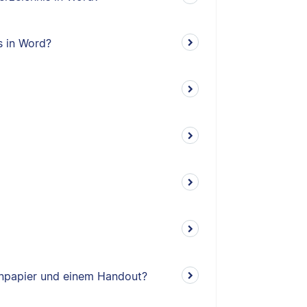
s in Word?
enpapier und einem Handout?