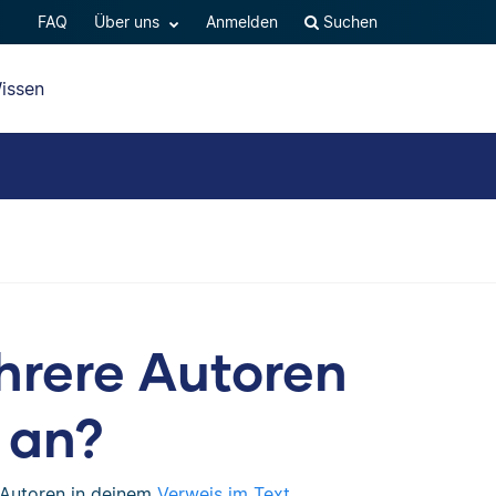
FAQ
Über uns
Anmelden
Suchen
issen
hrere Autoren
 an?
 Autoren in deinem
Verweis im Text