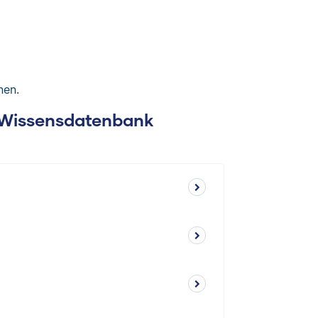
nen.
: Wissensdatenbank