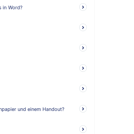
s in Word?
enpapier und einem Handout?