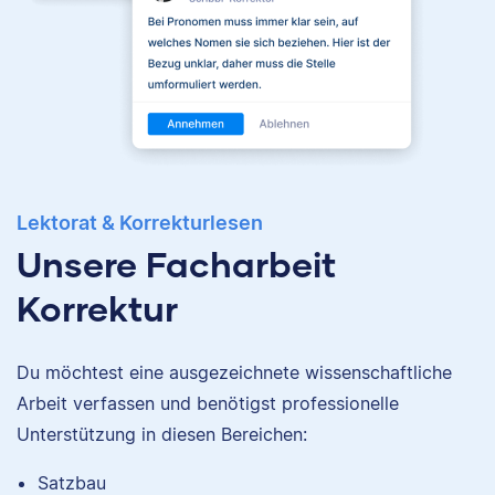
Yasemin
Yasemin hat Romanistik
und
Lektorat & Korrekturlesen
Wirtschaftskommunikation
studiert. Bei Scribbr
Unsere Facharbeit
unterstützt sie
Korrektur
Studierende nicht nur als
Lektorin, sondern auch
durch das Schreiben
Du möchtest eine ausgezeichnete wissenschaftliche
hilfreicher Artikel für
unsere
Arbeit verfassen und benötigst professionelle
Wissensdatenbank.
Unterstützung in diesen Bereichen:
Satzbau