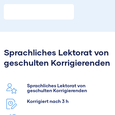
Sprachliches Lektorat von
geschulten Korrigierenden
Sprachliches Lektorat von
geschulten Korrigierenden
Maxim
Korrigiert nach 3 h