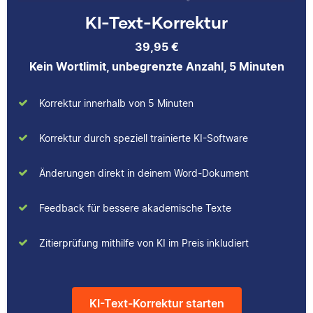
Verena hat BWL
studiert und arbeitet
KI-Text-Korrektur
studiert und ihre
neben seiner
ersten
freiberuflichen
39,95 €
Korrekturerfahrungen
Tätigkeit für Scribbr
Kein Wortlimit, unbegrenzte Anzahl, 5 Minuten
beim Lektorieren eines
auch als Lektor an
Buches gesammelt.
einer Kunstuniversität.
Neben ihrer Arbeit als
Korrektur innerhalb von 5 Minuten
Scribbr-Korrektorin
arbeitet Verena in der
Korrektur durch speziell trainierte KI-Software
Interiordesign-
Branche.
Änderungen direkt in deinem Word-Dokument
Feedback für bessere akademische Texte
Zitierprüfung mithilfe von KI im Preis inkludiert
KI-Text-Korrektur starten