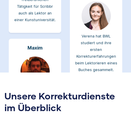
einer Kunstuniversität.
Verena hat BWL
studiert und ihre
Maxim
ersten
Korrekturerfahrungen
beim Lektorieren eines
Buches gesammelt.
Neben ihrer Arbeit als
Scribbr-Korrektorin
Maxim hat
arbeitet Verena in der
Literaturwissenschaften
Interiordesign-
und Geschichte
Unsere Korrekturdienste
Branche.
studiert. An der Arbeit
im Überblick
bei Scribbr mag er
besonders, Einblicke in
völlig verschiedene
Albert
Fachbereiche zu