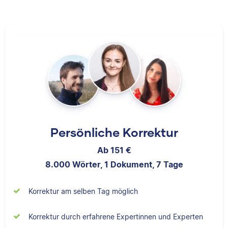
erhalten und
Studierenden
tatsächlich bei der
Verbesserung ihrer
Texte helfen zu
Albert hat Deutsch
können.
und Geschichte
studiert und mag an
seiner Arbeit als
Korrektor besonders,
Yasemin
dass er immer etwas
Persönliche Korrektur
über das jeweilige
Fachgebiet dazu lernt.
Ab 151 €
8.000 Wörter, 1 Dokument, 7 Tage
Yasemin hat Romanistik
Nina
Korrektur am selben Tag möglich
und
Wirtschaftskommunikation
Korrektur durch erfahrene Expertinnen und Experten
studiert. Bei Scribbr