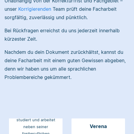
Unabhängig von der Korrekturfrist und Fachgebiet –
Nina
unsere
unser
Korrigierenden
Team prüft deine Facharbeit
Wissensdatenbank.
sorgfältig, zuverlässig und pünktlich.
Bei Rückfragen erreichst du uns jederzeit innerhalb
kürzester Zeit.
Jonathan
Nina hat Germanistik
Nachdem du dein Dokument zurückhältst, kannst du
und Musikerziehung
studiert, arbeitet als
deine Facharbeit mit einem guten Gewissen abgeben,
Senior-Korrektorin für
denn wir haben uns um alle sprachlichen
Scribbr und begeistert
Problembereiche gekümmert.
sich für alles, was mit
Jonathan hat
Sprache zu tun hat.
Musiktheorie und
Kulturwissenschaften
studiert und arbeitet
neben seiner
Verena
freiberuflichen
Tätigkeit für Scribbr
auch als Lektor an