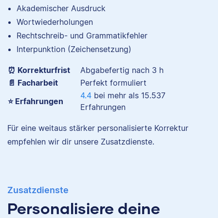
Akademischer Ausdruck
Jonathan
Wortwiederholungen
Rechtschreib- und Grammatikfehler
Nina
Interpunktion (Zeichensetzung)
⏰ Korrekturfrist
Abgabefertig nach 3 h
📄 Facharbeit
Perfekt formuliert
Jonathan hat
4.4
bei mehr als
15.537
Musiktheorie und
⭐ Erfahrungen
Erfahrungen
Kulturwissenschaften
Nina hat Germanistik
studiert und arbeitet
und Musikerziehung
Für eine weitaus stärker personalisierte Korrektur
neben seiner
studiert, arbeitet als
empfehlen wir dir unsere Zusatzdienste.
freiberuflichen
Senior-Korrektorin für
Tätigkeit für Scribbr
Scribbr und begeistert
auch als Lektor an
sich für alles, was mit
einer Kunstuniversität.
Sprache zu tun hat.
Zusatzdienste
Personalisiere deine