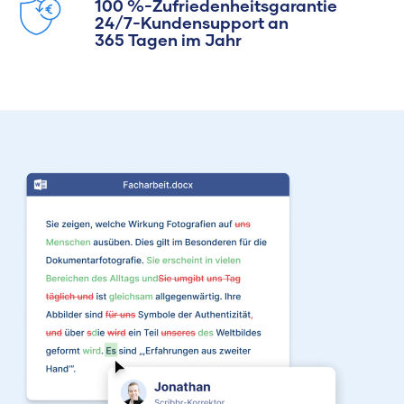
100 %-Zufriedenheitsgarantie
24/7-Kundensupport an
365 Tagen im Jahr
Maxim hat
Literaturwissenschaften
und Geschichte
studiert. An der Arbeit
bei Scribbr mag er
besonders, Einblicke in
völlig verschiedene
Fachbereiche zu
erhalten und
Studierenden
tatsächlich bei der
Verbesserung ihrer
Texte helfen zu
können.