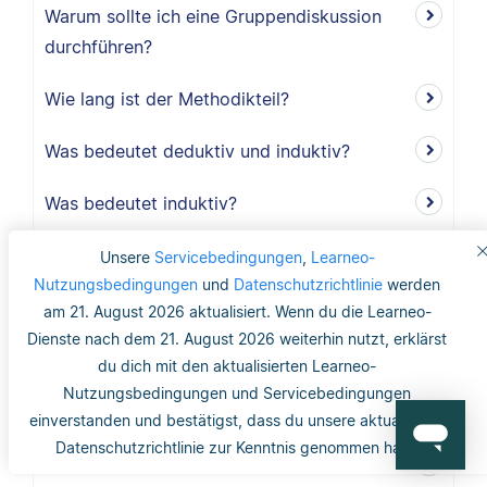
Warum sollte ich eine Gruppendiskussion
durchführen?
Wie lang ist der Methodikteil?
Was bedeutet deduktiv und induktiv?
Was bedeutet induktiv?
Was bedeutet deduktiv?
Unsere
Servicebedingungen
,
Learneo-
Nutzungsbedingungen
und
Datenschutzrichtlinie
werden
Was ist Validität?
am 21. August 2026 aktualisiert. Wenn du die Learneo-
Dienste nach dem 21. August 2026 weiterhin nutzt, erklärst
Was ist interne Validität?
du dich mit den aktualisierten Learneo-
Nutzungsbedingungen und Servicebedingungen
Was versteht man unter Validität?
einverstanden und bestätigst, dass du unsere aktualisierte
Datenschutzrichtlinie zur Kenntnis genommen hast.
Was ist die Reliabilität?