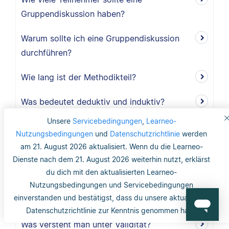
Gruppendiskussion haben?
Warum sollte ich eine Gruppendiskussion
durchführen?
Wie lang ist der Methodikteil?
Was bedeutet deduktiv und induktiv?
Unsere
Servicebedingungen
,
Learneo-
Was bedeutet induktiv?
Nutzungsbedingungen
und
Datenschutzrichtlinie
werden
am 21. August 2026 aktualisiert. Wenn du die Learneo-
Was bedeutet deduktiv?
Dienste nach dem 21. August 2026 weiterhin nutzt, erklärst
du dich mit den aktualisierten Learneo-
Was ist Validität?
Nutzungsbedingungen und Servicebedingungen
einverstanden und bestätigst, dass du unsere aktualisierte
Was ist interne Validität?
Datenschutzrichtlinie zur Kenntnis genommen hast.
Was versteht man unter Validität?