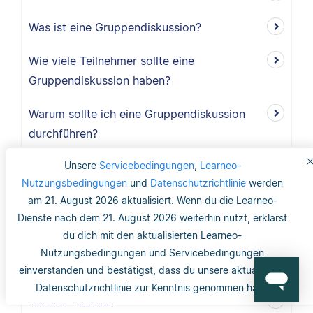
Was ist eine Gruppendiskussion?
Wie viele Teilnehmer sollte eine
Gruppendiskussion haben?
Warum sollte ich eine Gruppendiskussion
durchführen?
Unsere
Servicebedingungen
,
Learneo-
Wie lang ist der Methodikteil?
Nutzungsbedingungen
und
Datenschutzrichtlinie
werden
Was bedeutet deduktiv und induktiv?
am 21. August 2026 aktualisiert. Wenn du die Learneo-
Dienste nach dem 21. August 2026 weiterhin nutzt, erklärst
Was bedeutet induktiv?
du dich mit den aktualisierten Learneo-
Nutzungsbedingungen und Servicebedingungen
Was bedeutet deduktiv?
einverstanden und bestätigst, dass du unsere aktualisierte
Datenschutzrichtlinie zur Kenntnis genommen hast.
Was ist Validität?