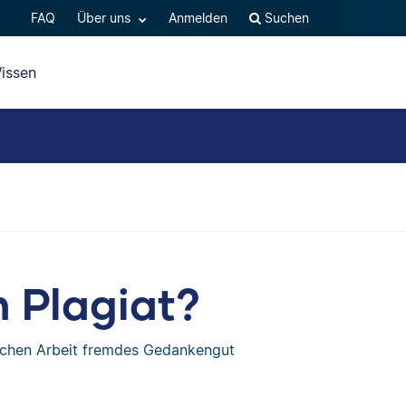
FAQ
Über uns
Anmelden
Suchen
issen
 Plagiat?
lichen Arbeit fremdes Gedankengut