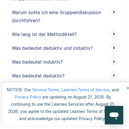
Warum sollte ich eine Gruppendiskussion
durchführen?
Wie lang ist der Methodikteil?
Was bedeutet deduktiv und induktiv?
Was bedeutet induktiv?
Was bedeutet deduktiv?
Was ist Validität?
NOTICE: Our
Service Terms
,
Learneo Terms of Service
, and
Privacy Policy
are updating on August 21, 2026. By
Was ist interne Validität?
continuing to use the Learneo Services after August 21,
2026, you agree to the updated Learneo Terms of Service
Was versteht man unter Validität?
and acknowledge our updated Privacy Policy.