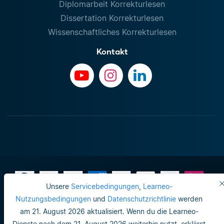
Diplomarbeit Korrekturlesen
Dissertation Korrekturlesen
Wissenschaftliches Korrekturlesen
Kontakt
Unsere
Servicebedingungen
,
Learneo-
Nutzungsbedingungen
und
Datenschutzrichtlinie
werden
am 21. August 2026 aktualisiert. Wenn du die Learneo-
Impressum
Dienste nach dem 21. August 2026 weiterhin nutzt, erklärst