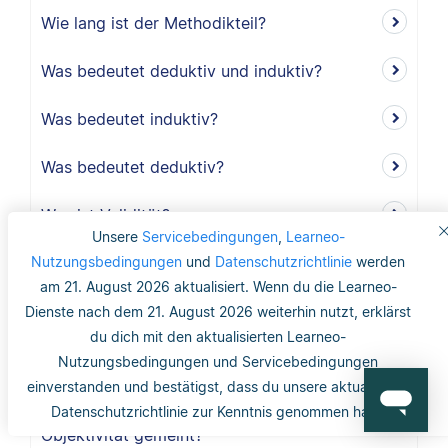
Wie lang ist der Methodikteil?
Was bedeutet deduktiv und induktiv?
Was bedeutet induktiv?
Was bedeutet deduktiv?
Was ist Validität?
Unsere
Servicebedingungen
,
Learneo-
Nutzungsbedingungen
Was ist interne Validität?
und
Datenschutzrichtlinie
werden
am 21. August 2026 aktualisiert. Wenn du die Learneo-
Was versteht man unter Validität?
Dienste nach dem 21. August 2026 weiterhin nutzt, erklärst
du dich mit den aktualisierten Learneo-
Was ist die Reliabilität?
Nutzungsbedingungen und Servicebedingungen
einverstanden und bestätigst, dass du unsere aktualisierte
Was ist mit dem Gütekriterium der
Datenschutzrichtlinie zur Kenntnis genommen hast.
Objektivität gemeint?