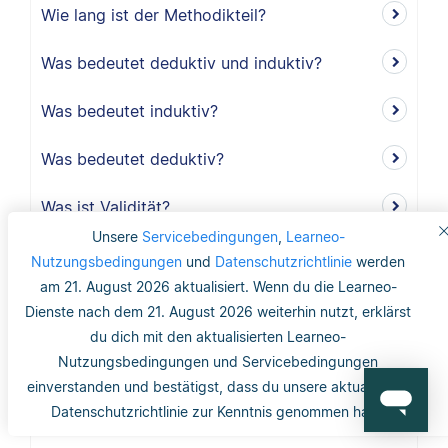
Wie lang ist der Methodikteil?
Was bedeutet deduktiv und induktiv?
Was bedeutet induktiv?
Was bedeutet deduktiv?
Was ist Validität?
Unsere
Servicebedingungen
,
Learneo-
Was ist interne Validität?
Nutzungsbedingungen
und
Datenschutzrichtlinie
werden
am 21. August 2026 aktualisiert. Wenn du die Learneo-
Was versteht man unter Validität?
Dienste nach dem 21. August 2026 weiterhin nutzt, erklärst
du dich mit den aktualisierten Learneo-
Was ist die Reliabilität?
Nutzungsbedingungen und Servicebedingungen
einverstanden und bestätigst, dass du unsere aktualisierte
Was ist mit dem Gütekriterium der
Datenschutzrichtlinie zur Kenntnis genommen hast.
Objektivität gemeint?