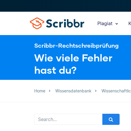
Plagiat
K
Scribbr-Rechtschreibprüfung
Wie viele Fehler
hast du?
Home
Wissensdatenbank
Wissenschaftli