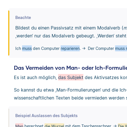
Beachte
Bildest du einen Passivsatz mit einem Modalverb (
m
,werden‘ nur das Modalverb gebeugt. ,Werden‘ steh
Ich
muss
den Computer
reparieren
. → Der Computer
muss r
Das Vermeiden von Man- oder Ich-Formuli
Es ist auch möglich,
das Subjekt
des Aktivsatzes kom
So kannst du etwa ,Man-Formulierungen‘ und die Ich
wissenschaftlichen Texten beide vermieden werden s
Beispiel Auslassen des Subjekts
Man
berechnet
die Wurzel
mit dem Taschenrechner. →
Die 