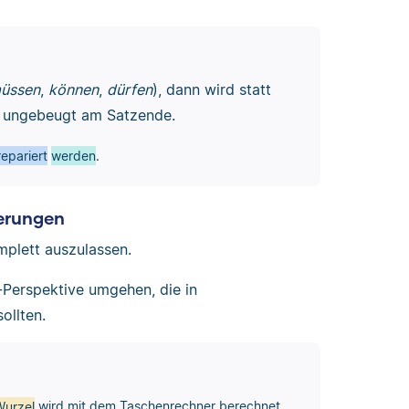
üssen
,
können
,
dürfen
), dann wird statt
t ungebeugt am Satzende.
epariert
werden
.
erungen
plett auszulassen.
-Perspektive umgehen, die in
ollten.
Wurzel
wird mit dem Taschenrechner berechnet.