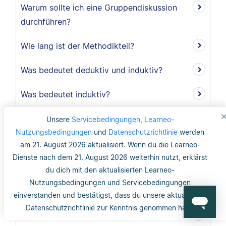
Warum sollte ich eine Gruppendiskussion
durchführen?
Wie lang ist der Methodikteil?
Was bedeutet deduktiv und induktiv?
Was bedeutet induktiv?
Was bedeutet deduktiv?
Unsere
Servicebedingungen
,
Learneo-
Nutzungsbedingungen
und
Datenschutzrichtlinie
werden
Was ist Validität?
am 21. August 2026 aktualisiert. Wenn du die Learneo-
Dienste nach dem 21. August 2026 weiterhin nutzt, erklärst
Was ist interne Validität?
du dich mit den aktualisierten Learneo-
Nutzungsbedingungen und Servicebedingungen
Was versteht man unter Validität?
einverstanden und bestätigst, dass du unsere aktualisierte
Datenschutzrichtlinie zur Kenntnis genommen hast.
Was ist die Reliabilität?