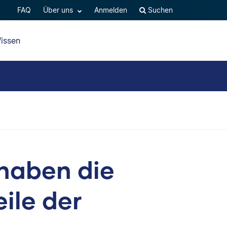
FAQ
Über uns
Anmelden
Suchen
issen
 haben die
ile der