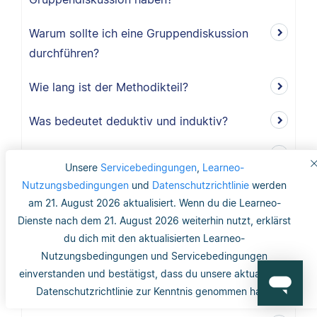
Warum sollte ich eine Gruppendiskussion
durchführen?
Wie lang ist der Methodikteil?
Was bedeutet deduktiv und induktiv?
Was bedeutet induktiv?
Unsere
Servicebedingungen
,
Learneo-
Nutzungsbedingungen
und
Datenschutzrichtlinie
werden
Was bedeutet deduktiv?
am 21. August 2026 aktualisiert. Wenn du die Learneo-
Dienste nach dem 21. August 2026 weiterhin nutzt, erklärst
Was ist Validität?
du dich mit den aktualisierten Learneo-
Was ist interne Validität?
Nutzungsbedingungen und Servicebedingungen
einverstanden und bestätigst, dass du unsere aktualisierte
Was versteht man unter Validität?
Datenschutzrichtlinie zur Kenntnis genommen hast.