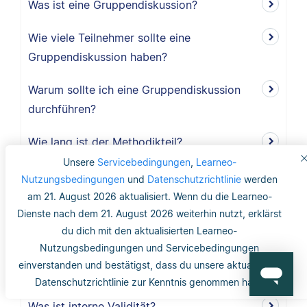
Was ist eine Gruppendiskussion?
Wie viele Teilnehmer sollte eine
Gruppendiskussion haben?
Warum sollte ich eine Gruppendiskussion
durchführen?
Wie lang ist der Methodikteil?
Unsere
Servicebedingungen
,
Learneo-
Was bedeutet deduktiv und induktiv?
Nutzungsbedingungen
und
Datenschutzrichtlinie
werden
am 21. August 2026 aktualisiert. Wenn du die Learneo-
Was bedeutet induktiv?
Dienste nach dem 21. August 2026 weiterhin nutzt, erklärst
du dich mit den aktualisierten Learneo-
Was bedeutet deduktiv?
Nutzungsbedingungen und Servicebedingungen
einverstanden und bestätigst, dass du unsere aktualisierte
Was ist Validität?
Datenschutzrichtlinie zur Kenntnis genommen hast.
Was ist interne Validität?