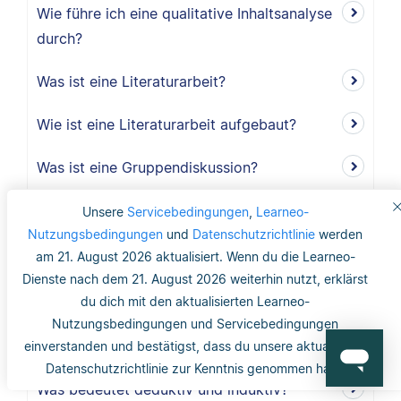
Wie führe ich eine qualitative Inhaltsanalyse
durch?
Was ist eine Literaturarbeit?
Wie ist eine Literaturarbeit aufgebaut?
Was ist eine Gruppendiskussion?
Wie viele Teilnehmer sollte eine
Unsere
Servicebedingungen
,
Learneo-
Nutzungsbedingungen
Gruppendiskussion haben?
und
Datenschutzrichtlinie
werden
am 21. August 2026 aktualisiert. Wenn du die Learneo-
Warum sollte ich eine Gruppendiskussion
Dienste nach dem 21. August 2026 weiterhin nutzt, erklärst
du dich mit den aktualisierten Learneo-
durchführen?
Nutzungsbedingungen und Servicebedingungen
Wie lang ist der Methodikteil?
einverstanden und bestätigst, dass du unsere aktualisierte
Datenschutzrichtlinie zur Kenntnis genommen hast.
Was bedeutet deduktiv und induktiv?