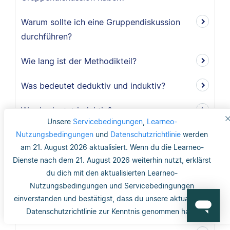
Warum sollte ich eine Gruppendiskussion
durchführen?
Wie lang ist der Methodikteil?
Was bedeutet deduktiv und induktiv?
Was bedeutet induktiv?
Unsere
Servicebedingungen
,
Learneo-
Nutzungsbedingungen
Was bedeutet deduktiv?
und
Datenschutzrichtlinie
werden
am 21. August 2026 aktualisiert. Wenn du die Learneo-
Was ist Validität?
Dienste nach dem 21. August 2026 weiterhin nutzt, erklärst
du dich mit den aktualisierten Learneo-
Was ist interne Validität?
Nutzungsbedingungen und Servicebedingungen
einverstanden und bestätigst, dass du unsere aktualisierte
Was versteht man unter Validität?
Datenschutzrichtlinie zur Kenntnis genommen hast.