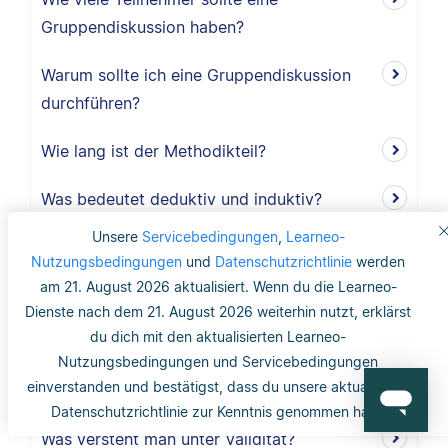
Gruppendiskussion haben?
Warum sollte ich eine Gruppendiskussion
durchführen?
Wie lang ist der Methodikteil?
Was bedeutet deduktiv und induktiv?
Unsere
Servicebedingungen
,
Learneo-
Was bedeutet induktiv?
Nutzungsbedingungen
und
Datenschutzrichtlinie
werden
am 21. August 2026 aktualisiert. Wenn du die Learneo-
Was bedeutet deduktiv?
Dienste nach dem 21. August 2026 weiterhin nutzt, erklärst
du dich mit den aktualisierten Learneo-
Was ist Validität?
Nutzungsbedingungen und Servicebedingungen
einverstanden und bestätigst, dass du unsere aktualisierte
Was ist interne Validität?
Datenschutzrichtlinie zur Kenntnis genommen hast.
Was versteht man unter Validität?