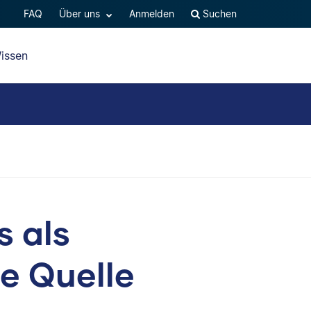
FAQ
Über uns
Anmelden
Suchen
issen
s als
e Quelle