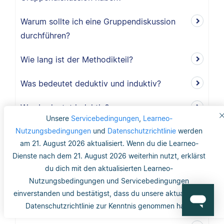
Warum sollte ich eine Gruppendiskussion
durchführen?
Wie lang ist der Methodikteil?
Was bedeutet deduktiv und induktiv?
Was bedeutet induktiv?
Unsere
Servicebedingungen
,
Learneo-
Nutzungsbedingungen
Was bedeutet deduktiv?
und
Datenschutzrichtlinie
werden
am 21. August 2026 aktualisiert. Wenn du die Learneo-
Was ist Validität?
Dienste nach dem 21. August 2026 weiterhin nutzt, erklärst
du dich mit den aktualisierten Learneo-
Was ist interne Validität?
Nutzungsbedingungen und Servicebedingungen
einverstanden und bestätigst, dass du unsere aktualisierte
Was versteht man unter Validität?
Datenschutzrichtlinie zur Kenntnis genommen hast.