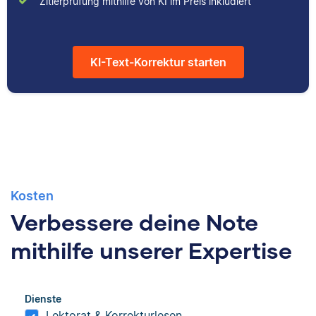
Zitierprüfung mithilfe von KI im Preis inkludiert
studiert und arbeitet
hilfreicher Artikel für
neben seiner
unsere
freiberuflichen
Wissensdatenbank.
KI-Text-Korrektur starten
Tätigkeit für Scribbr
auch als Lektor an
einer Kunstuniversität.
Kosten
Verbessere deine Note
mithilfe unserer Expertise
Dienste
Lektorat & Korrekturlesen