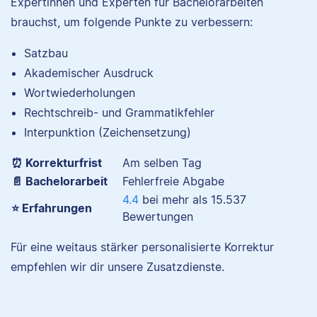
Expertinnen und Experten für Bachelorarbeiten
brauchst, um folgende Punkte zu verbessern:
Satzbau
Akademischer Ausdruck
Nina hat Germanistik
und Musikerziehung
Wortwiederholungen
studiert, arbeitet als
Rechtschreib- und Grammatikfehler
Senior-Korrektorin für
Interpunktion (Zeichensetzung)
Scribbr und begeistert
sich für alles, was mit
⏰ Korrekturfrist
Am selben Tag
Sprache zu tun hat.
📄 Bachelorarbeit
Fehlerfreie Abgabe
4.4
bei mehr als
15.537
⭐ Erfahrungen
Bewertungen
Albert
Für eine weitaus stärker personalisierte Korrektur
empfehlen wir dir unsere Zusatzdienste.
Verena