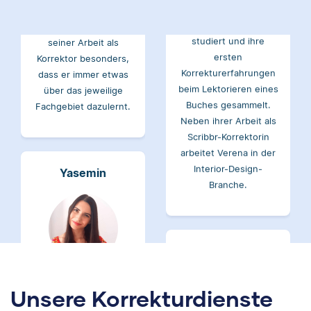
Verena hat BWL
studiert und mag an
studiert und ihre
seiner Arbeit als
ersten
Korrektor besonders,
Korrekturerfahrungen
dass er immer etwas
beim Lektorieren eines
über das jeweilige
Buches gesammelt.
Fachgebiet dazulernt.
Neben ihrer Arbeit als
Scribbr-Korrektorin
arbeitet Verena in der
Interior-Design-
Yasemin
Branche.
Jonathan
Yasemin hat Romanistik
und
Wirtschaftskommunikation
Unsere Korrekturdienste
studiert. Bei Scribbr