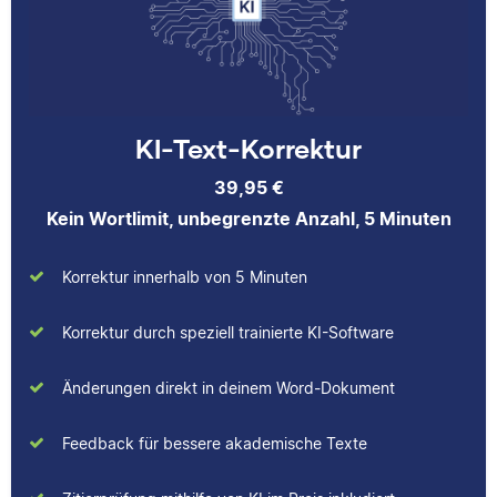
beim Lektorieren eines
über das jeweilige
Buches gesammelt.
Fachgebiet dazulernt.
Neben ihrer Arbeit als
Scribbr-Korrektorin
arbeitet Verena in der
KI-Text-Korrektur
Interior-Design-
Yasemin
Branche.
39,95 €
Kein Wortlimit, unbegrenzte Anzahl, 5 Minuten
Jonathan
Korrektur innerhalb von 5 Minuten
Yasemin hat Romanistik
Korrektur durch speziell trainierte KI-Software
und
Wirtschaftskommunikation
Änderungen direkt in deinem Word-Dokument
studiert. Bei Scribbr
unterstützt sie
Jonathan hat
Studierende nicht nur als
Feedback für bessere akademische Texte
Musiktheorie und
Lektorin, sondern auch
Kulturwissenschaften
durch das Schreiben