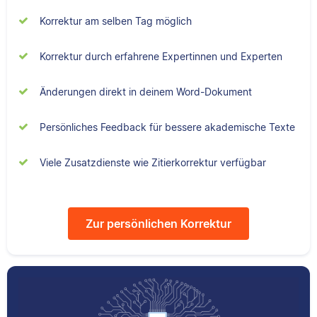
Sebastian hat
Senior-Korrektorin für
Korrektur am selben Tag möglich
Filmwissenschaften
Scribbr und begeistert
studiert und liest als
sich für alles, was mit
Korrektur durch erfahrene Expertinnen und Experten
Lektor am liebsten
Sprache zu tun hat.
Arbeiten über Literatur
oder Physik.
Änderungen direkt in deinem Word-Dokument
Albert
Persönliches Feedback für bessere akademische Texte
Verena
Viele Zusatzdienste wie Zitierkorrektur verfügbar
Zur persönlichen Korrektur
Albert hat Deutsch
und Geschichte
Verena hat BWL
studiert und mag an
studiert und ihre
seiner Arbeit als
ersten
Korrektor besonders,
Korrekturerfahrungen
dass er immer etwas