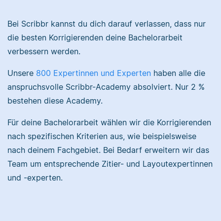
Nina hat Germanistik
und Musikerziehung
Bei Scribbr kannst du dich darauf verlassen, dass nur
studiert, arbeitet als
die besten Korrigierenden deine Bachelorarbeit
Sebastian hat
Senior-Korrektorin für
verbessern werden.
Filmwissenschaften
Scribbr und begeistert
studiert und liest als
sich für alles, was mit
Unsere
800 Expertinnen und Experten
haben alle die
Lektor am liebsten
Sprache zu tun hat.
anspruchsvolle Scribbr-Academy absolviert. Nur 2 %
Arbeiten über Literatur
bestehen diese Academy.
oder Physik.
Für deine Bachelorarbeit wählen wir die Korrigierenden
Albert
nach spezifischen Kriterien aus, wie beispielsweise
Verena
nach deinem Fachgebiet. Bei Bedarf erweitern wir das
Team um entsprechende Zitier- und Layoutexpertinnen
und -experten.
Albert hat Deutsch
und Geschichte