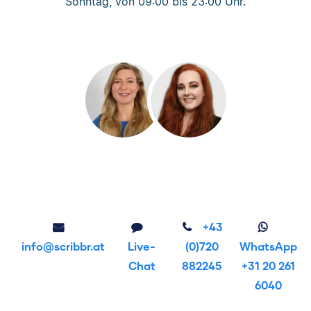
Sonntag, von 09:00 bis 23:00 Uhr.
+43
info@scribbr.at
Live-
(0)720
WhatsApp
Chat
882245
+31 20 261
6040