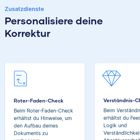
Zusatzdienste
Albert hat Deutsch
Personalisiere deine
und Geschichte
Verena hat BWL
studiert und mag an
Korrektur
studiert und ihre
seiner Arbeit als
ersten
Korrektor besonders,
Korrekturerfahrungen
dass er immer etwas
beim Lektorieren eines
über das jeweilige
Buches gesammelt.
Fachgebiet dazulernt.
Neben ihrer Arbeit als
Scribbr-Korrektorin
arbeitet Verena in der
Interior-Design-
Yasemin
Branche.
Verständnis-C
Roter-Faden-Check
Beim Verständ
Beim Roter-Faden-Check
erhältst du Fe
erhältst du Hinweise, um
Logik und
den Aufbau deines
Jonathan
Verständlichkei
Dokuments zu
Yasemin hat Romanistik