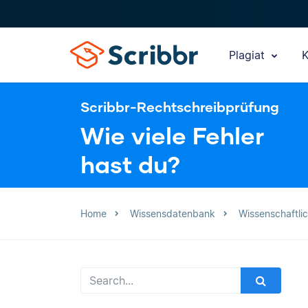
Plagiat
K
Scribbr-Rechtschreibprüfung
Wie viele Fehler
hast du?
Home
Wissensdatenbank
Wissenschaftli