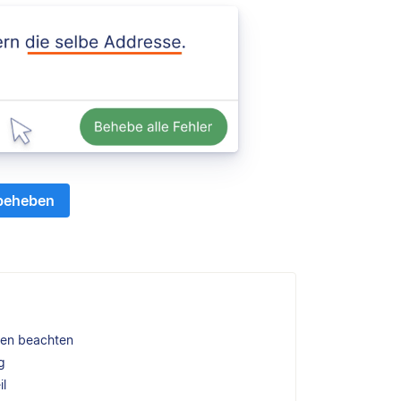
 beheben
gen beachten
g
il