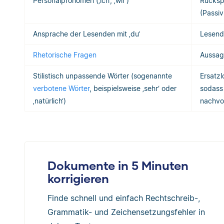
Personalpronomen (‚ich‘, ‚wir‘)
Rückspr
(Passiv
Ansprache der Lesenden mit ‚du‘
Lesend
Rhetorische Fragen
Aussage
Stilistisch unpassende Wörter (sogenannte
Ersatzl
verbotene Wörter
, beispielsweise ‚sehr‘ oder
sodass 
‚natürlich‘)
nachvol
Dokumente in 5 Minuten
korrigieren
Finde schnell und einfach Rechtschreib-,
Grammatik- und Zeichensetzungsfehler in