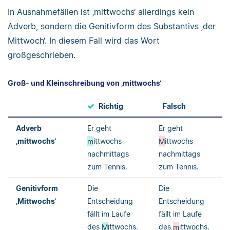
In Ausnahmefällen ist ‚mittwochs‘ allerdings kein
Adverb, sondern die Genitivform des Substantivs ‚der
Mittwoch‘. In diesem Fall wird das Wort
großgeschrieben.
Groß- und Kleinschreibung von ‚mittwochs‘
Richtig
Falsch
Adverb
Er geht
Er geht
‚mittwochs‘
m
ittwochs
M
ittwochs
nachmittags
nachmittags
zum Tennis.
zum Tennis.
Genitivform
Die
Die
‚Mittwochs‘
Entscheidung
Entscheidung
fällt im Laufe
fällt im Laufe
des
M
ittwochs.
des
m
ittwochs.