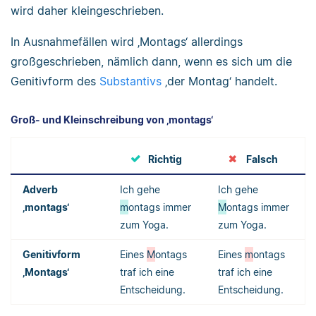
wird daher kleingeschrieben.
In Ausnahmefällen wird ‚Montags‘ allerdings
großgeschrieben, nämlich dann, wenn es sich um die
Genitivform des
Substantivs
‚der Montag‘ handelt.
Groß- und Kleinschreibung von ‚montags‘
Richtig
Falsch
Adverb
Ich gehe
Ich gehe
‚montags‘
m
ontags immer
M
ontags immer
zum Yoga.
zum Yoga.
Genitivform
Eines
M
ontags
Eines
m
ontags
‚Montags‘
traf ich eine
traf ich eine
Entscheidung.
Entscheidung.