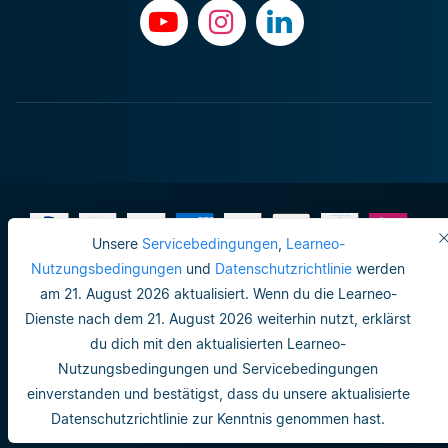
Unsere
Servicebedingungen
,
Learneo-
Nutzungsbedingungen
und
Datenschutzrichtlinie
werden
am 21. August 2026 aktualisiert. Wenn du die Learneo-
Impressum
Dienste nach dem 21. August 2026 weiterhin nutzt, erklärst
Do not sell or share my personal info
du dich mit den aktualisierten Learneo-
Nutzungsbedingungen und Servicebedingungen
Nutzungsbedingungen
einverstanden und bestätigst, dass du unsere aktualisierte
Datenschutzrichtlinie
Datenschutzrichtlinie zur Kenntnis genommen hast.