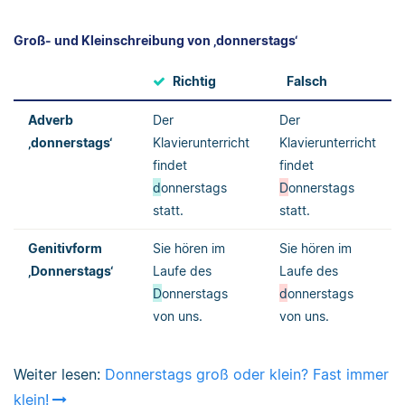
Groß- und Kleinschreibung von ‚donnerstags‘
Richtig
Falsch
Adverb
Der
Der
‚donnerstags‘
Klavierunterricht
Klavierunterricht
findet
findet
d
onnerstags
D
onnerstags
statt.
statt.
Genitivform
Sie hören im
Sie hören im
‚Donnerstags‘
Laufe des
Laufe des
D
onnerstags
d
onnerstags
von uns.
von uns.
Weiter lesen:
Donnerstags groß oder klein? Fast immer
klein!