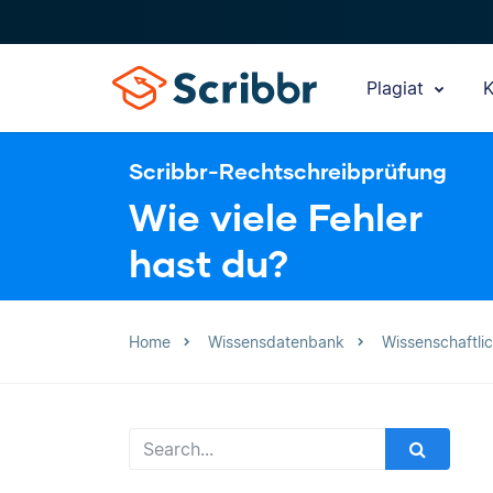
Plagiat
K
Scribbr-Rechtschreibprüfung
Wie viele Fehler
hast du?
Home
Wissensdatenbank
Wissenschaftli