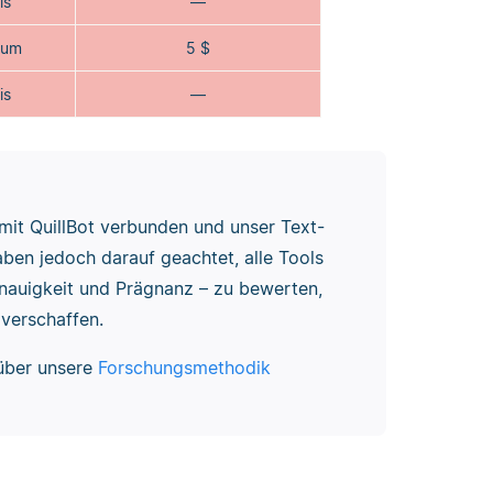
is
—
ium
5 $
is
—
 mit QuillBot verbunden und unser Text-
ben jedoch darauf geachtet, alle Tools
enauigkeit und Prägnanz – zu bewerten,
 verschaffen.
 über unsere
Forschungsmethodik