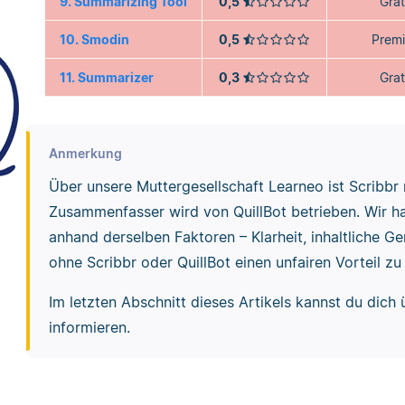
9. Summarizing Tool
0,5
Grat
10. Smodin
0,5
Prem
11. Summarizer
0,3
Grat
Anmerkung
Über unsere Muttergesellschaft Learneo ist Scribbr
Zusammenfasser wird von QuillBot betrieben. Wir ha
anhand derselben Faktoren – Klarheit, inhaltliche G
ohne Scribbr oder QuillBot einen unfairen Vorteil zu
Im letzten Abschnitt dieses Artikels kannst du dich
informieren.