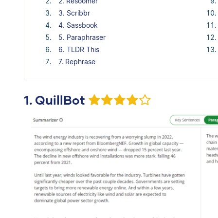
2. Resoomer
3. Scribbr
4. Sassbook
5. Paraphraser
6. TLDR This
7. Rephrase
1. QuillBot