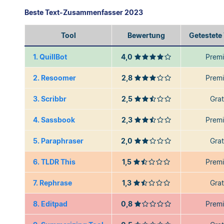
Beste Text-Zusammenfasser 2023
Tool
Bewertung
Getestete
1. QuillBot
4,0
Prem
2. Resoomer
2,8
Prem
3. Scribbr
2,5
Grat
4. Sassbook
2,3
Prem
5. Paraphraser
2,0
Grat
6. TLDR This
1,5
Prem
7. Rephrase
1,3
Grat
8. Editpad
0,8
Prem