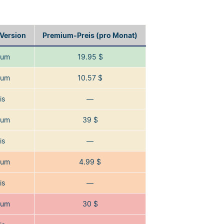
 Version
Premium-Preis (pro Monat)
ium
19.95 $
ium
10.57 $
is
—
ium
39 $
is
—
ium
4.99 $
is
—
ium
30 $