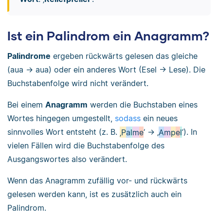
Ist ein Palindrom ein Anagramm?
Palindrome
ergeben rückwärts gelesen das gleiche
(aua → aua) oder ein anderes Wort (Esel → Lese). Die
Buchstabenfolge wird nicht verändert.
Bei einem
Anagramm
werden die Buchstaben eines
Wortes hingegen umgestellt,
sodass
ein neues
sinnvolles Wort entsteht (z. B.
‚P
a
l
m
e
‘ → ‚
A
m
p
e
l
‘). In
vielen Fällen wird die Buchstabenfolge des
Ausgangswortes also verändert.
Wenn das Anagramm zufällig vor- und rückwärts
gelesen werden kann, ist es zusätzlich auch ein
Palindrom.