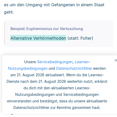
es um den Umgang mit Gefangenen in einem Staat
geht.
Beispiel: Euphemismus zur Vertuschung
Alternative Verhörmethoden
(statt: Folter)
Das obige Beispiel verdeutlicht, dass bei der
Unsere
Servicebedingungen
,
Learneo-
Vertuschung ein großer Unterschied zwischen den
Nutzungsbedingungen
und
Datenschutzrichtlinie
werden
zwei Ausdrücken bestehen kann.
am 21. August 2026 aktualisiert. Wenn du die Learneo-
Dienste nach dem 21. August 2026 weiterhin nutzt, erklärst
Der Ausdruck ‚alternative Verhörmethoden‘ weist
du dich mit den aktualisierten Learneo-
lediglich darauf hin, dass andere Verhörmethoden bei
Nutzungsbedingungen und Servicebedingungen
Gefangenen angewendet werden. Es kann aber
einverstanden und bestätigst, dass du unsere aktualisierte
tatsächlich Folter gemeint sein. So wird das eigentliche
Datenschutzrichtlinie zur Kenntnis genommen hast.
Vorgehen vertuscht.