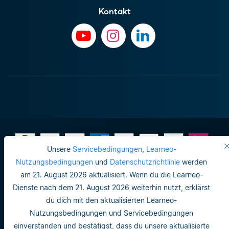
Kontakt
Unsere
Servicebedingungen
,
Learneo-
Nutzungsbedingungen
und
Datenschutzrichtlinie
werden
am 21. August 2026 aktualisiert. Wenn du die Learneo-
Impressum
Dienste nach dem 21. August 2026 weiterhin nutzt, erklärst
Do not sell or share my personal info
du dich mit den aktualisierten Learneo-
Nutzungsbedingungen und Servicebedingungen
Nutzungsbedingungen
einverstanden und bestätigst, dass du unsere aktualisierte