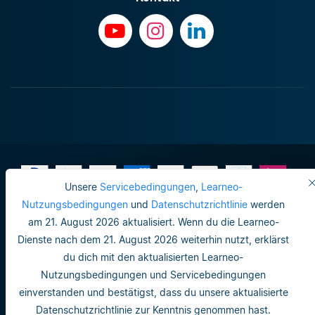
Unsere
Servicebedingungen
,
Learneo-
Nutzungsbedingungen
und
Datenschutzrichtlinie
werden
am 21. August 2026 aktualisiert. Wenn du die Learneo-
Impressum
Dienste nach dem 21. August 2026 weiterhin nutzt, erklärst
Do not sell or share my personal info
du dich mit den aktualisierten Learneo-
Nutzungsbedingungen und Servicebedingungen
Nutzungsbedingungen
einverstanden und bestätigst, dass du unsere aktualisierte
Datenschutzrichtlinie
Datenschutzrichtlinie zur Kenntnis genommen hast.