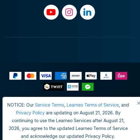
Impressum
NOTICE: Our
Service Terms
,
Learneo Terms of Service
, and
Do not sell or share my personal info
Privacy Policy
are updating on August 21, 2026. By
continuing to use the Learneo Services after August 21,
Nutzungsbedingungen
2026, you agree to the updated Learneo Terms of Service
Datenschutzrichtlinie
and acknowledge our updated Privacy Policy.