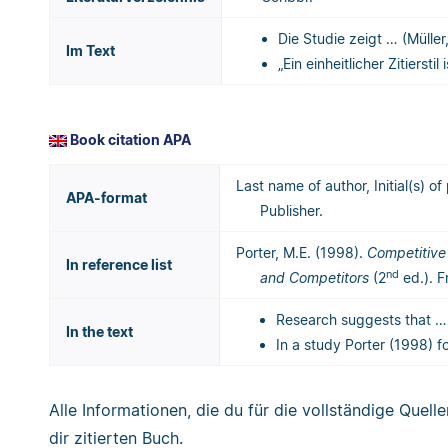
Die Studie zeigt … (Müller
Im Text
„Ein einheitlicher Zitierstil
Book citation APA
Last name of author, Initial(s) o
APA-format
Publisher.
Porter, M.E. (1998).
Competitive 
In reference list
nd
and Competitors
(2
ed.). F
Research suggests that … 
In the text
In a study Porter (1998) 
Alle Informationen, die du für die vollständige Quel
dir zitierten Buch.