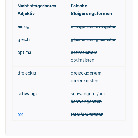
Nicht steigerbares
Falsche
Adjektiv
Steigerungsformen
einzig
einziger/am einzigsten
gleich
gleicher/am gleichsten
optimal
optimaler/am
optimalsten
dreieckig
dreieckiger/am
dreieckigsten
schwanger
schwangerer/am
schwangersten
tot
toter/am totsten