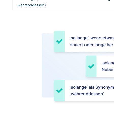
‚währenddessen‘)