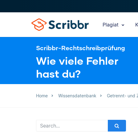
Plagiat
K
Scribbr-Rechtschreibprüfung
Wie viele Fehler
hast du?
Home
Wissensdatenbank
Getrennt- und