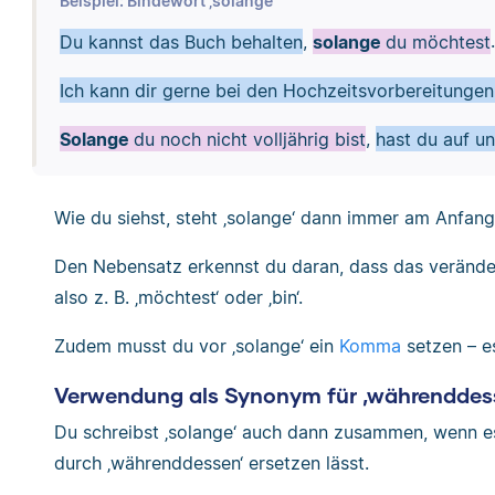
Beispiel: Bindewort ‚solange‘
Du kannst das Buch behalten
,
solange
du möchtest
.
Ich kann dir gerne bei den Hochzeitsvorbereitungen
Solange
du noch nicht volljährig bist
,
hast du auf u
Wie du siehst, steht ‚solange‘ dann immer am Anfan
Den Nebensatz erkennst du daran, dass das veränder
also z. B. ‚möchtest‘ oder ‚bin‘.
Zudem musst du vor ‚solange‘ ein
Komma
setzen – es
Verwendung als Synonym für ‚währenddes
Du schreibst ‚solange‘ auch dann zusammen, wenn es
durch ‚währenddessen‘ ersetzen lässt.