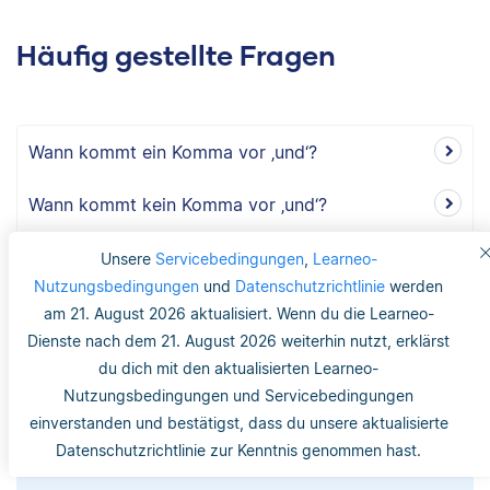
Häufig gestellte Fragen
Wann kommt ein Komma vor ‚und‘?
Wann kommt kein Komma vor ‚und‘?
Kommt ein Komma vor ‚und‘ bei zwei
Unsere
Servicebedingungen
,
Learneo-
Nutzungsbedingungen
und
Datenschutzrichtlinie
werden
Hauptsätzen?
am 21. August 2026 aktualisiert. Wenn du die Learneo-
Kann ein Komma nach ‚und‘ stehen?
Dienste nach dem 21. August 2026 weiterhin nutzt, erklärst
du dich mit den aktualisierten Learneo-
Wird bei ‚und zwar‘ ein Komma gesetzt?
Nutzungsbedingungen und Servicebedingungen
einverstanden und bestätigst, dass du unsere aktualisierte
Datenschutzrichtlinie zur Kenntnis genommen hast.