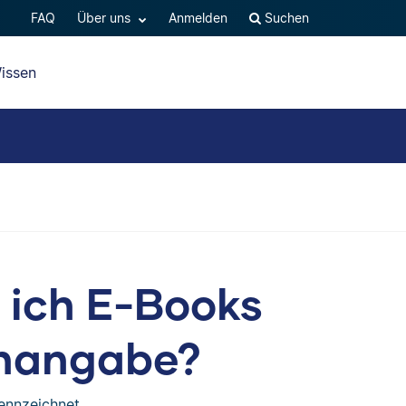
FAQ
Über uns
Anmelden
Suchen
issen
 ich E-Books
enangabe?
ennzeichnet.