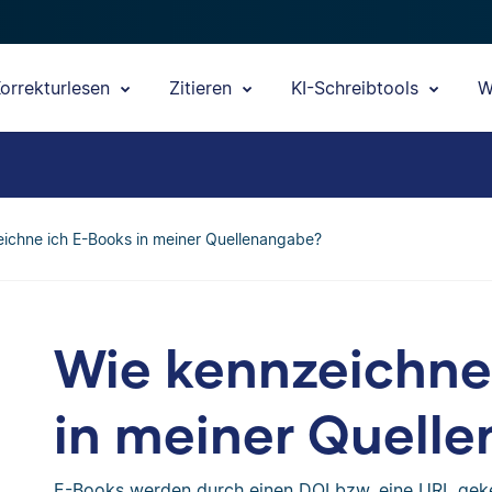
orrekturlesen
Zitieren
KI-Schreibtools
W
ichne ich E-Books in meiner Quellenangabe?
Wie kennzeichne
in meiner Quell
E-Books werden durch einen DOI bzw. eine URL gek