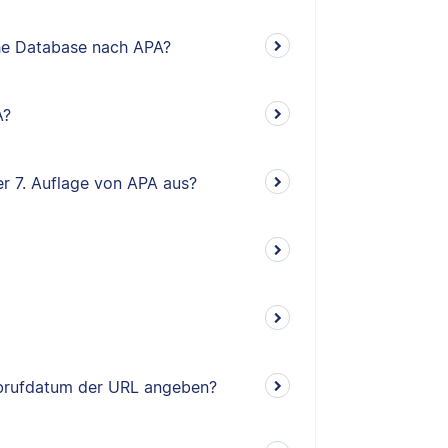
sche Database nach APA?
A?
er 7. Auflage von APA aus?
Abrufdatum der URL angeben?