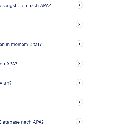
rlesungsfolien nach APA?
n in meinem Zitat?
nach APA?
PA an?
he Database nach APA?