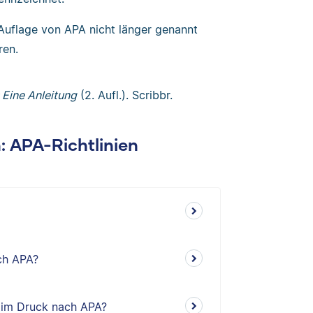
 Auflage von APA nicht länger genannt
ren.
: Eine Anleitung
(2. Aufl.). Scribbr.
n: APA-Richtlinien
ch APA?
el im Druck nach APA?