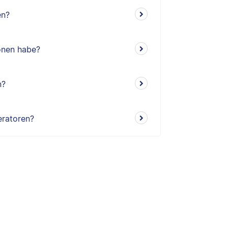
en?
ionen habe?
n?
eratoren?