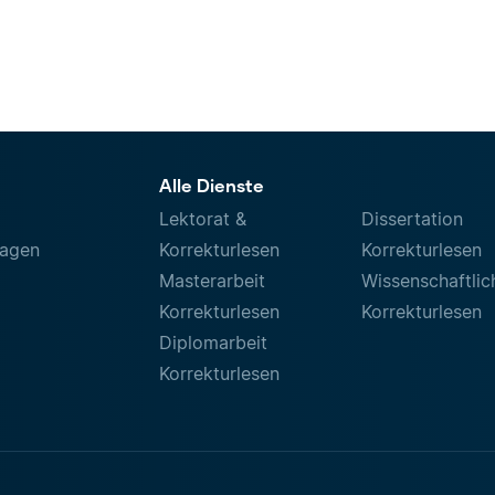
Alle Dienste
Lektorat &
Dissertation
ragen
Korrekturlesen
Korrekturlesen
Masterarbeit
Wissenschaftlic
Korrekturlesen
Korrekturlesen
Diplomarbeit
Korrekturlesen