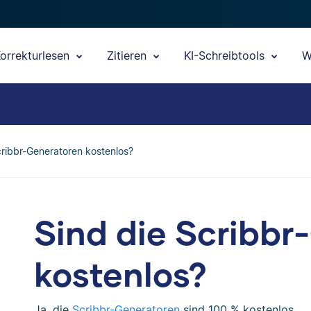
orrekturlesen
Zitieren
KI-Schreibtools
W
cribbr-Generatoren kostenlos?
Sind die Scribbr
kostenlos?
Ja, die
Scribbr-Generatoren
sind 100 % kostenlos.