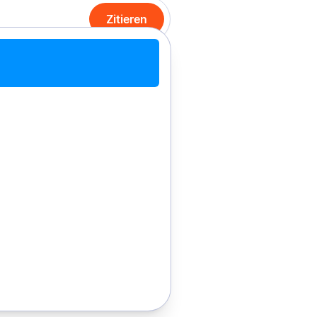
Zitieren
it Chrome zitieren
Manuell zitieren