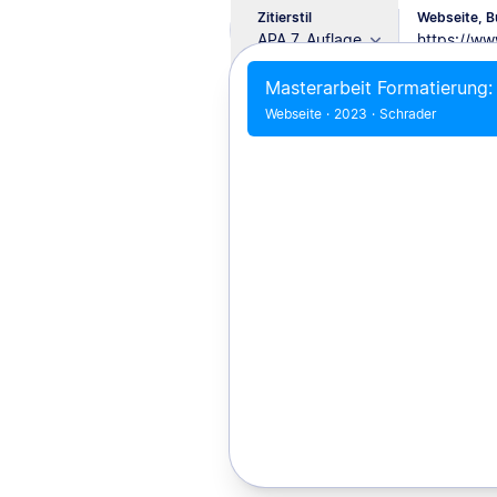
Zitierstil
Webseite, Bu
APA 7. Auflage
Masterarbeit Formatierung:
Webseite
·
2023
·
Schrader