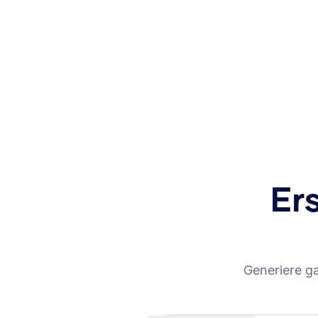
Er
Generiere g