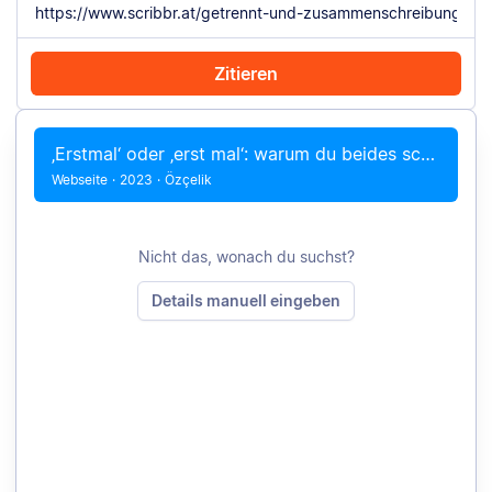
Zitieren
Mit Chrome zitieren
Manuell zitieren
‚Erstmal‘ oder ‚erst mal‘: warum du beides schreiben kannst
Webseite
·
2023
·
Özçelik
Nicht das, wonach du suchst?
Details manuell eingeben