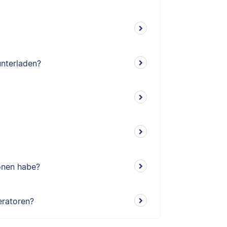
unterladen?
ionen habe?
eratoren?