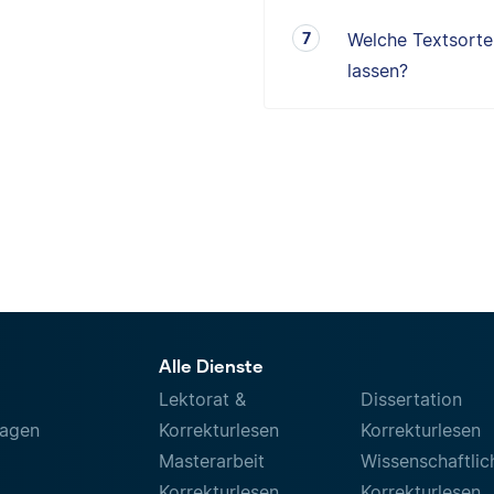
Welche Textsorten
lassen?
Alle Dienste
Lektorat &
Dissertation
ragen
Korrekturlesen
Korrekturlesen
Masterarbeit
Wissenschaftlic
Korrekturlesen
Korrekturlesen