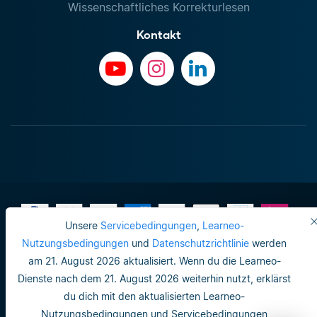
Wissenschaftliches Korrekturlesen
Kontakt
Unsere
Servicebedingungen
,
Learneo-
Nutzungsbedingungen
und
Datenschutzrichtlinie
werden
am 21. August 2026 aktualisiert. Wenn du die Learneo-
Impressum
Dienste nach dem 21. August 2026 weiterhin nutzt, erklärst
Do not sell or share my personal info
du dich mit den aktualisierten Learneo-
Nutzungsbedingungen und Servicebedingungen