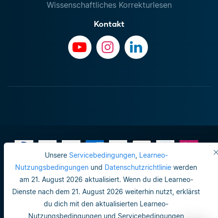
Wissenschaftliches Korrekturlesen
Kontakt
Unsere
Servicebedingungen
,
Learneo-
Nutzungsbedingungen
und
Datenschutzrichtlinie
werden
am 21. August 2026 aktualisiert. Wenn du die Learneo-
Impressum
Dienste nach dem 21. August 2026 weiterhin nutzt, erklärst
Do not sell or share my personal info
du dich mit den aktualisierten Learneo-
Nutzungsbedingungen und Servicebedingungen